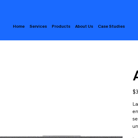
Home
Services
Products
About Us
Case Studies
Pric
$3
La
en
se
un