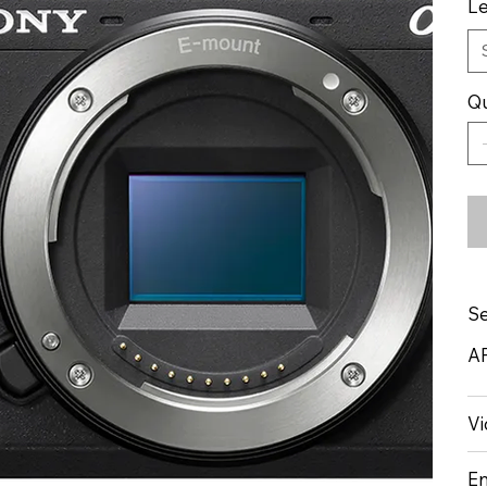
L
Qu
S
A
V
En