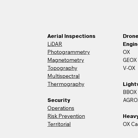
Aerial Inspections
Dron
LiDAR
Engin
Photogrammetry
OX
Magnetometry
GEOX
Topography
V-OX
Multispectral
Thermography
Light
BBOX
AGRO
Security
Operations
Risk Prevention
Heavy
Territorial
OX Ca